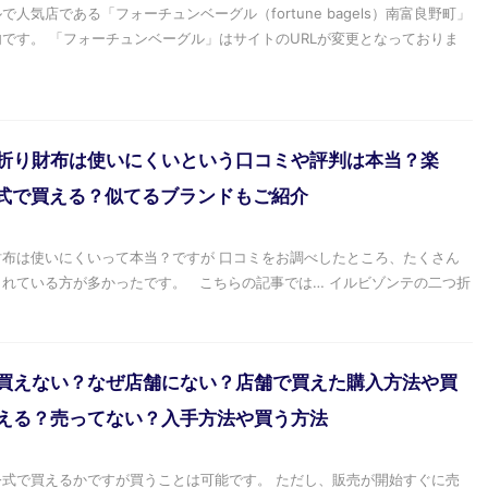
人気店である「フォーチュンベーグル（fortune bagels）南富良野町」
です。 「フォーチュンベーグル」はサイトのURLが変更となっておりま
折り財布は使いにくいという口コミや評判は本当？楽
・公式で買える？似てるブランドもご紹介
布は使いにくいって本当？ですが 口コミをお調べしたところ、たくさん
れている方が多かったです。 こちらの記事では… イルビゾンテの二つ折
買えない？なぜ店舗にない？店舗で買えた購入方法や買
える？売ってない？入手方法や買う方法
式で買えるかですが買うことは可能です。 ただし、販売が開始すぐに売