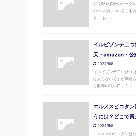
富良野や落合のベーグルで
のパン屋についてご案内
す。 お ...
イルビゾンテ二つ
天・amazon
2024/6/5
イルビゾンテ二つ折り財
は入らないですが満足さ
り財布の良い口コミ ...
エルメスピコタン
うには？どこで買
2024/6/5
エルメスのピコタンは公