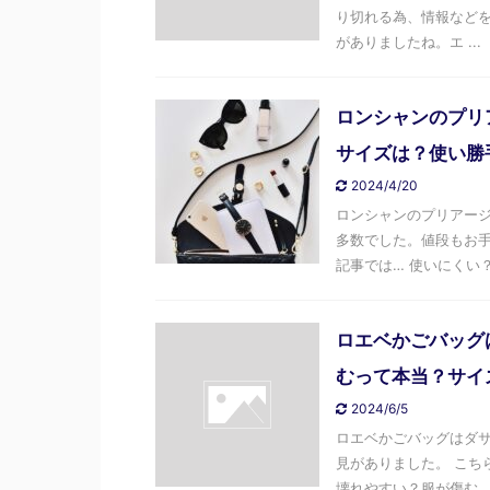
り切れる為、情報などを
がありましたね。エ ...
ロンシャンのプリ
サイズは？使い勝
2024/4/20
ロンシャンのプリアージ
多数でした。値段もお手
記事では… 使いにくい？ .
ロエベかごバッグ
むって本当？サイ
2024/6/5
ロエベかごバッグはダサ
見がありました。 こち
壊れやすい？服が傷む ..